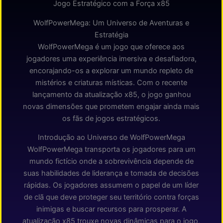
Jogo Estratégico com a Força x85
WolfPowerMega: Um Universo de Aventuras e
Estratégia
WolfPowerMega é um jogo que oferece aos
jogadores uma experiência imersiva e desafiadora,
encorajando-os a explorar um mundo repleto de
mistérios e criaturas místicas. Com o recente
lançamento da atualização x85, o jogo ganhou
novas dimensões que prometem engajar ainda mais
os fãs de jogos estratégicos.
Introdução ao Universo de WolfPowerMega
WolfPowerMega transporta os jogadores para um
mundo fictício onde a sobrevivência depende de
suas habilidades de liderança e tomada de decisões
rápidas. Os jogadores assumem o papel de um líder
de clã que deve proteger seu território contra forças
inimigas e buscar recursos para prosperar. A
atualização x85 trouxe novas dinâmicas para o jogo,