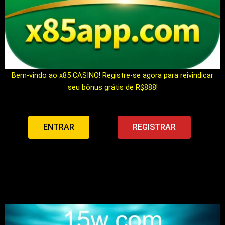
Bem-vindo ao x85 CASINO! Registre-se agora para reivindicar
seu bônus grátis de R$888!
ENTRAR
REGISTRAR