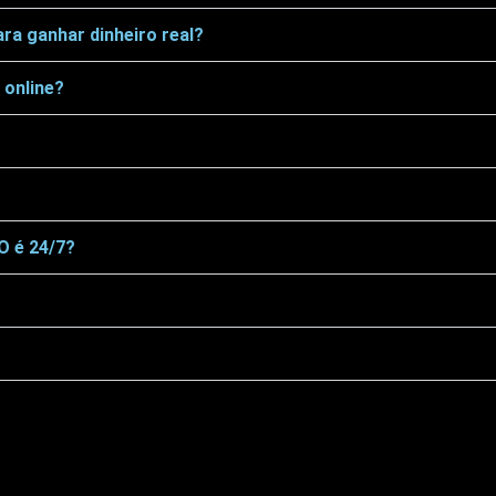
ara ganhar dinheiro real?
 online?
O é 24/7?