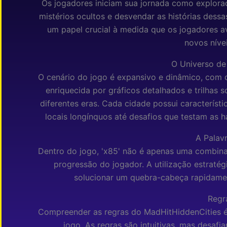
Os jogadores iniciam sua jornada como explora
mistérios ocultos e desvendar as histórias dess
um papel crucial à medida que os jogadores a
novos níve
O Universo de
O cenário do jogo é expansivo e dinâmico, com 
enriquecida por gráficos detalhados e trilhas 
diferentes eras. Cada cidade possui característ
locais longínquos até desafios que testam as 
A Palav
Dentro do jogo, 'x85' não é apenas uma combina
progressão do jogador. A utilização estratég
solucionar um quebra-cabeça rapidamen
Regr
Compreender as regras do MadHitHiddenCities é 
jogo. As regras são intuitivas, mas desafi