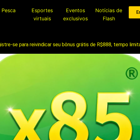
Pesca
Esportes
Eventos
Notícias de
E
virtuais
exclusivos
Flash
istre-se para reivindicar seu bônus grátis de R$888, tempo limit