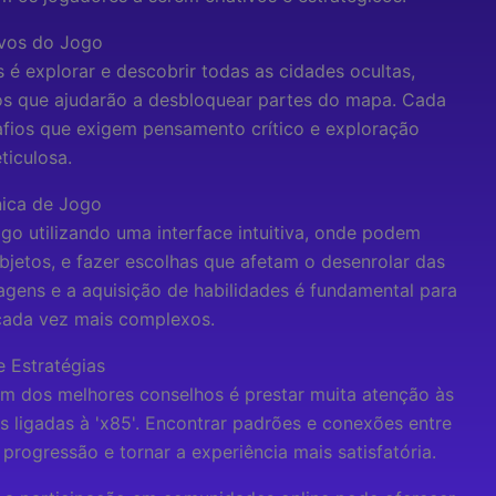
ivos do Jogo
 é explorar e descobrir todas as cidades ocultas,
os que ajudarão a desbloquear partes do mapa. Cada
fios que exigem pensamento crítico e exploração
ticulosa.
ica de Jogo
o utilizando uma interface intuitiva, onde podem
jetos, e fazer escolhas que afetam o desenrolar das
gens e a aquisição de habilidades é fundamental para
 cada vez mais complexos.
e Estratégias
m dos melhores conselhos é prestar muita atenção às
s ligadas à 'x85'. Encontrar padrões e conexões entre
progressão e tornar a experiência mais satisfatória.