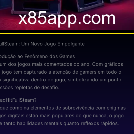
ullSteam: Um Novo Jogo Empolgante
trodução ao Fenômeno dos Games
 um dos jogos mais comentados do ano. Com gráficos
te jogo tem capturado a atenção de gamers em todo o
 significativa dentro do jogo, simbolizando um ponto
ssões repletas de desafio.
adHitFullSteam?
a que combina elementos de sobrevivência com enigmas
s digitais estão mais populares do que nunca, o jogo
e tanto habilidades mentais quanto reflexos rápidos.