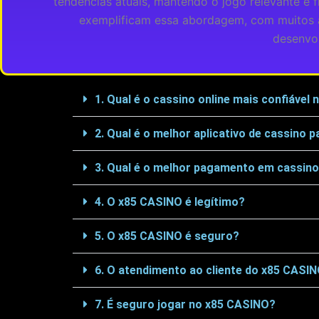
tendências atuais, mantendo o jogo relevante e 
exemplificam essa abordagem, com muitos 
desenvol
1. Qual é o cassino online mais confiável 
2. Qual é o melhor aplicativo de cassino p
3. Qual é o melhor pagamento em cassino
4. O x85 CASINO é legítimo?
5. O x85 CASINO é seguro?
6. O atendimento ao cliente do x85 CASIN
7. É seguro jogar no x85 CASINO?