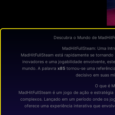
Descubra o Mundo de MadHitF
MadHitFullSteam: Uma In
MadHitFullSteam está rapidamente se tornando
inovadores e uma jogabilidade envolvente, es
mundo. A palavra
x85
tornou-se uma referência
decisivo em suas mi
O que é M
MadHitFullSteam é um jogo de ação e estratégi
complexos. Lançado em um período onde os jogo
oferece uma experiência interativa que envolv