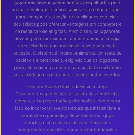
jogadores devem coletar artefatos espalhados pelo
mapa, desbloquear novos sábios e executar missões
para avançar. A utilização de habilidades especiais
dos sábios pode oferecer vantagens em combates e
na resolução de enigmas. Além disso, os jogadores
devem gerenciar recursos, como moedas e energia,
com sabedoria para maximizar suas chances de
sucesso. O sistema é, intencionalmente, um teste de
paciência e perspicácia, exigindo que os jogadores
planejem seus movimentos com cuidado e adaptem
sua abordagem conforme o desenrolar dos eventos.
Eventos Atuais e Sua Influência no Jogo
O mundo dos games não é isolado das tendências
globais, e 'LegacyoftheSagesBonusBuy' demonstra
isso ao incorporar eventos atuais que influenciam a
narrativa e o gameplay. Recentemente, o jogo
introduziu uma série de desafios temáticos
incorporando questões como sustentabilidade e