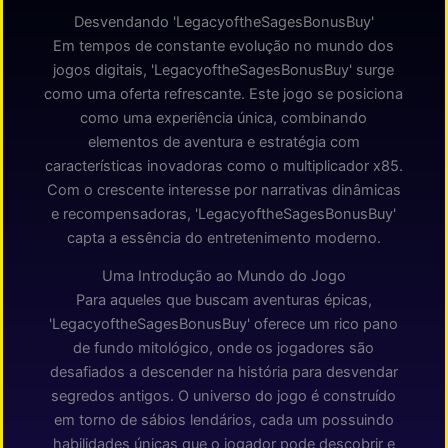
Desvendando 'LegacyoftheSagesBonusBuy'
Em tempos de constante evolução no mundo dos
jogos digitais, 'LegacyoftheSagesBonusBuy' surge
como uma oferta refrescante. Este jogo se posiciona
como uma experiência única, combinando
elementos de aventura e estratégia com
características inovadoras como o multiplicador x85.
Com o crescente interesse por narrativas dinâmicas
e recompensadoras, 'LegacyoftheSagesBonusBuy'
capta a essência do entretenimento moderno.
Uma Introdução ao Mundo do Jogo
Para aqueles que buscam aventuras épicas,
'LegacyoftheSagesBonusBuy' oferece um rico pano
de fundo mitológico, onde os jogadores são
desafiados a descender na história para desvendar
segredos antigos. O universo do jogo é construído
em torno de sábios lendários, cada um possuindo
habilidades únicas que o jogador pode descobrir e