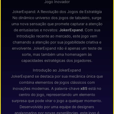
Jogo Inovador
JokerExpand: A Revolução dos Jogos de Estratégia
No dinâmico universo dos jogos de tabuleiro, surge
uma nova sensação que promete capturar a atenção
de entusiastas e novatos:
JokerExpand
. Com sua
introdução recente ao mercado, este jogo vem
chamando a atenção por sua jogabilidade criativa e
envolvente. JokerExpand não é apenas um teste de
sorte, mas também uma homenagem às
capacidades estratégicas dos jogadores.
Introdução ao JokerExpand
JokerExpand se destaca por sua mecânica única que
combina elementos de jogos clássicos com
inovações modernas. A palavra-chave
x85
está no
centro do jogo, representando um elemento
surpresa que pode virar o jogo a qualquer momento.
Desenvolvido por uma equipe de designers
apaixonados por novas experiências, este jogo é