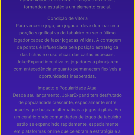
tornando a estratégia um elemento crucial.
Condição de Vitória
Para vencer o jogo, um jogador deve dominar uma
porção significativa do tabuleiro ou ser o último
jogador capaz de fazer jogadas válidas. A contagem
de pontos é influenciada pela posição estratégica
das fichas e o uso eficaz das cartas especiais.
JokerExpand incentiva os jogadores a planejarem
com antecedência enquanto permanecem flexíveis a
oportunidades inesperadas.
Impacto e Popularidade Atual
Desde seu lançamento, JokerExpand tem desfrutado
de popularidade crescente, especialmente entre
aqueles que buscam alternativas a jogos digitais. Em
um cenário onde comunidades de jogos de tabuleiro
estão se expandindo rapidamente, especialmente
em plataformas online que celebram a estratégia e a