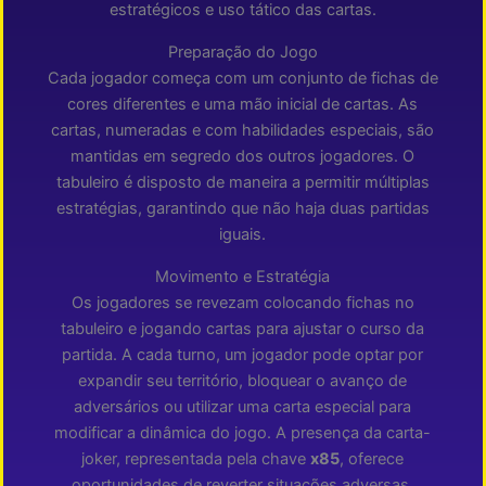
estratégicos e uso tático das cartas.
Preparação do Jogo
Cada jogador começa com um conjunto de fichas de
cores diferentes e uma mão inicial de cartas. As
cartas, numeradas e com habilidades especiais, são
mantidas em segredo dos outros jogadores. O
tabuleiro é disposto de maneira a permitir múltiplas
estratégias, garantindo que não haja duas partidas
iguais.
Movimento e Estratégia
Os jogadores se revezam colocando fichas no
tabuleiro e jogando cartas para ajustar o curso da
partida. A cada turno, um jogador pode optar por
expandir seu território, bloquear o avanço de
adversários ou utilizar uma carta especial para
modificar a dinâmica do jogo. A presença da carta-
joker, representada pela chave
x85
, oferece
oportunidades de reverter situações adversas,