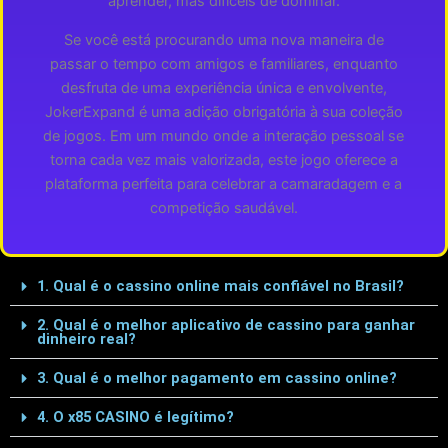
aprender, mas difíceis de dominar.
Se você está procurando uma nova maneira de
passar o tempo com amigos e familiares, enquanto
desfruta de uma experiência única e envolvente,
JokerExpand é uma adição obrigatória à sua coleção
de jogos. Em um mundo onde a interação pessoal se
torna cada vez mais valorizada, este jogo oferece a
plataforma perfeita para celebrar a camaradagem e a
competição saudável.
1. Qual é o cassino online mais confiável no Brasil?
2. Qual é o melhor aplicativo de cassino para ganhar
dinheiro real?
3. Qual é o melhor pagamento em cassino online?
4. O x85 CASINO é legítimo?