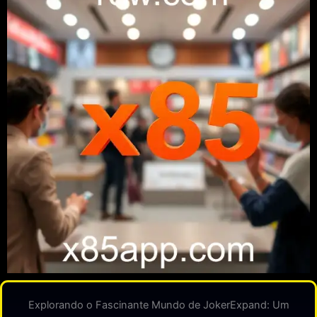
Explorando o Fascinante Mundo de JokerExpand: Um