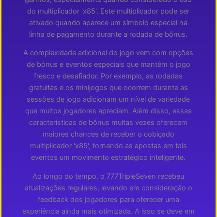
do multiplicador 'x85'. Este multiplicador pode ser
ativado quando aparece um símbolo especial na
linha de pagamento durante a rodada de bônus.
A complexidade adicional do jogo vem com opções
de bónus e eventos especiais que mantêm o jogo
fresco e desafiador. Por exemplo, as rodadas
gratuitas e os minijogos que ocorrem durante as
sessões de jogo adicionam um nível de variedade
que muitos jogadores apreciam. Além disso, essas
características de bônus muitas vezes oferecem
maiores chances de receber o cobiçado
multiplicador 'x85', tornando as apostas em tais
eventos um movimento estratégico inteligente.
Ao longo do tempo, o 777TripleSeven recebeu
atualizações regulares, levando em consideração o
feedback dos jogadores para oferecer uma
experiência ainda mais otimizada. A isso se deve em