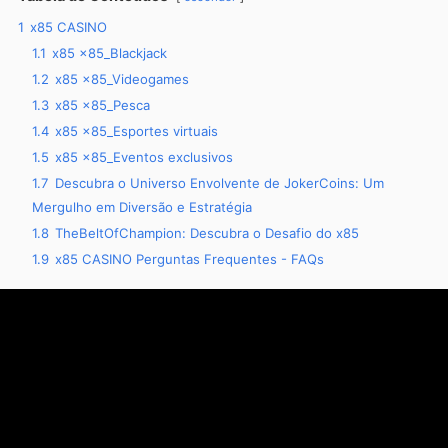
1
x85 CASINO
1.1
x85 x85_Blackjack
1.2
x85 x85_Videogames
1.3
x85 x85_Pesca
1.4
x85 x85_Esportes virtuais
1.5
x85 x85_Eventos exclusivos
1.7
Descubra o Universo Envolvente de JokerCoins: Um
Mergulho em Diversão e Estratégia
1.8
TheBeltOfChampion: Descubra o Desafio do x85
1.9
x85 CASINO Perguntas Frequentes - FAQs