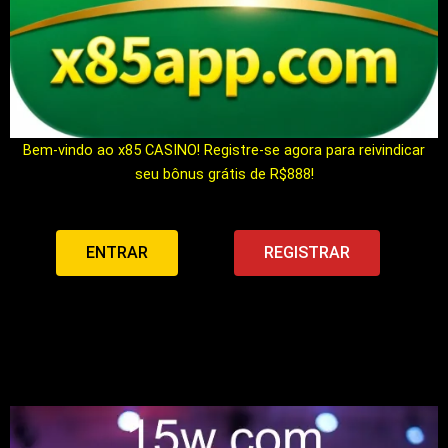
Bem-vindo ao x85 CASINO! Registre-se agora para reivindicar
seu bônus grátis de R$888!
ENTRAR
REGISTRAR