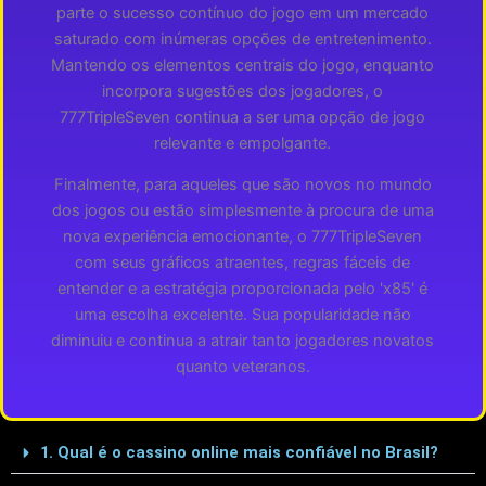
parte o sucesso contínuo do jogo em um mercado
saturado com inúmeras opções de entretenimento.
Mantendo os elementos centrais do jogo, enquanto
incorpora sugestões dos jogadores, o
777TripleSeven continua a ser uma opção de jogo
relevante e empolgante.
Finalmente, para aqueles que são novos no mundo
dos jogos ou estão simplesmente à procura de uma
nova experiência emocionante, o 777TripleSeven
com seus gráficos atraentes, regras fáceis de
entender e a estratégia proporcionada pelo 'x85' é
uma escolha excelente. Sua popularidade não
diminuiu e continua a atrair tanto jogadores novatos
quanto veteranos.
1. Qual é o cassino online mais confiável no Brasil?